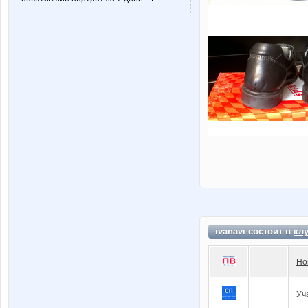
ivanavi состоит в
кл
Но
Уч