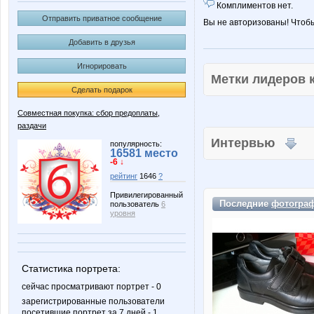
Комплиментов нет.
Отправить приватное сообщение
Вы не авторизованы! Чтоб
Добавить в друзья
Игнорировать
Метки лидеров
Сделать подарок
Совместная покупка: сбор предоплаты,
раздачи
Интервью
популярность:
16581 место
-6 ↓
рейтинг
1646
?
Привилегированный
Последние
фотогра
пользователь
6
уровня
Статистика портрета:
сейчас просматривают портрет - 0
зарегистрированные пользователи
посетившие портрет за 7 дней - 1