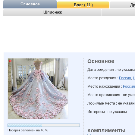
Основное
Блог
( 11 )
Д
Шпионаж
Основное
Дата рождения : не указан
Место рождения :
Россия
,
Н
Место нахождения :
Россия
Место проживания : не ука
Любимые места : не указа
Интересы : не указаны
Комплименты
Портрет заполнен на 48 %